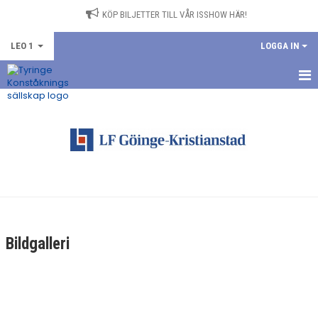
KÖP BILJETTER TILL VÅR ISSHOW HÄR!
LEO 1
LOGGA IN
HEM
NYHETER
KALENDER
TRUPPEN
BILDGALLERI
Bildgalleri
DOKUMENT
KONTAKT