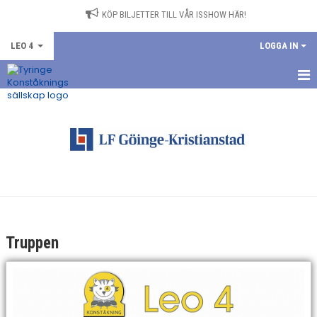
KÖP BILJETTER TILL VÅR ISSHOW HÄR!
LEO 4
LOGGA IN
HEM
NYHETER
KALENDER
TRUPPEN
BILDGALLERI
Truppen
DOKUMENT
KONTAKT