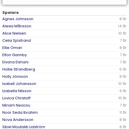
Spelare
Agnes Johnsson
8 år
Alexia Månsson
14 år
Alice Nielsen
10 år
Celia Sjöstrand
7 år
Ellie Omari
8 år
Elton Gannby
7 år
Elvana Elshani
7 år
Hollie Strandberg
5 år
Holly Jönsson
8 år
Isabell Johansson
10 år
Izabella Nilsson
9 år
Lovica Christoff
10 år
Miriam Neacsu
7 år
Noor Seda Ibrahim
11 år
Nova Andersson
8 år
Sibel Moutalib Lidström
8 år