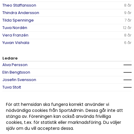
Theo Staffansson
8 år
Thindra Andersson
9 år
Tilda Spenninge
7 år
Tuva Nordén
12 år
Vera Franzén
8 år
Yuvan Vishala
6 år
Ledare
Alva Persson
Elin Bengtsson
Josefin Svensson
Tuva Stolt
Tyra Lindahl
Tyra Persson
För att hemsidan ska fungera korrekt använder vi
Vilma Hallgren
nödvändiga cookies från SportAdmin. Dessa går inte att
stänga av. Föreningen kan också använda frivilliga
cookies, t.ex. för statistik eller marknadsföring. Du väljer
själv om du vill acceptera dessa.