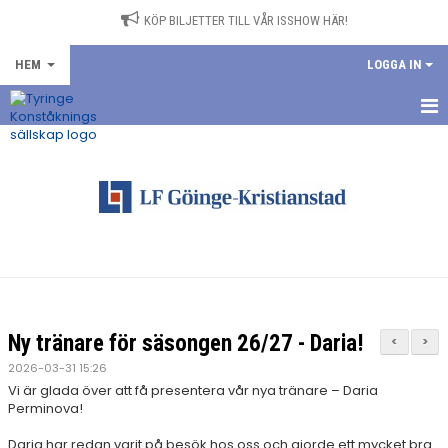
KÖP BILJETTER TILL VÅR ISSHOW HÄR!
HEM
LOGGA IN
HEM
NYHETER
TRÄNING
OM KLUBBEN
FÖRÄLDRAR
Ny tränare för säsongen 26/27 - Daria!
<
>
KONTAKT
2026-03-31 15:26
Vi är glada över att få presentera vår nya tränare – Daria
Perminova!
KALENDER
Daria har redan varit på besök hos oss och gjorde ett mycket bra