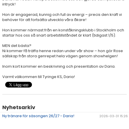
DOKUMENT
intryck!
Hon är engagerad, kunnig och full av energi – precis den kraft vi
behöver för att fortsätta utveckla våra åkare!
Hon kommer närmast från en konståkningsklubb i Stockholm och
startar hos oss så snart arbetstillståndet är klart (tidigast 1/5).
MEN det bästa?
Ni kommer få träffa henne redan under vår show – hon gör Rose
sällskap från stora genrepet hela vägen genom showhelgen!
Inom kort kommer en beskrivning och presentation av Daria.
Varmt välkommen till Tyringe KS, Daria!
Nyhetsarkiv
Ny tränare för säsongen 26/27 - Daria!
2026-03-31 15:26