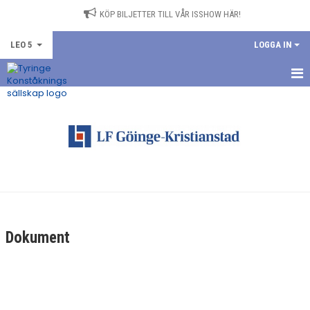
KÖP BILJETTER TILL VÅR ISSHOW HÄR!
LEO 5
LOGGA IN
HEM
NYHETER
KALENDER
TRUPPEN
BILDGALLERI
Dokument
DOKUMENT
KONTAKT