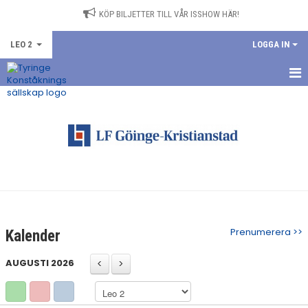
KÖP BILJETTER TILL VÅR ISSHOW HÄR!
LEO 2
LOGGA IN
HEM
NYHETER
KALENDER
TRUPPEN
BILDGALLERI
Prenumerera >>
Kalender
DOKUMENT
AUGUSTI 2026
KONTAKT