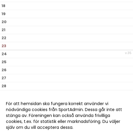
18
19
20
21
22
23
v.35
24
25
26
27
28
29
30
För att hemsidan ska fungera korrekt använder vi
nödvändiga cookies från SportAdmin. Dessa går inte att
v.36
31
stänga av. Föreningen kan också använda frivilliga
cookies, t.ex. för statistik eller marknadsföring. Du väljer
själv om du vill acceptera dessa.