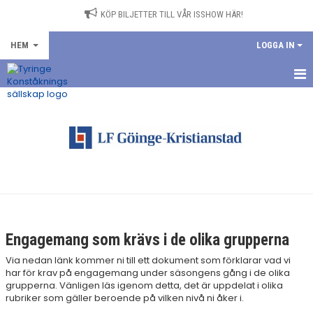
KÖP BILJETTER TILL VÅR ISSHOW HÄR!
HEM
LOGGA IN
HEM
NYHETER
TRÄNING
OM KLUBBEN
FÖRÄLDRAR
Engagemang som krävs i de olika grupperna
STÄDSCHEMA & INSTRUKTIONER
Via nedan länk kommer ni till ett dokument som förklarar vad vi
har för krav på engagemang under säsongens gång i de olika
grupperna. Vänligen läs igenom detta, det är uppdelat i olika
FORMBYTE/PROPPBYTE
rubriker som gäller beroende på vilken nivå ni åker i.