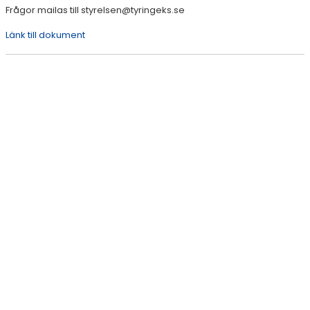
PANTAMERA
Frågor mailas till
styrelsen@tyringeks.se
GRÄSROTEN
Länk till dokument
TRYGGHETSVANDRING
ATT SÄLJA GENOM SPORTADMIN-APP
KONTAKT
KALENDER
DOKUMENT