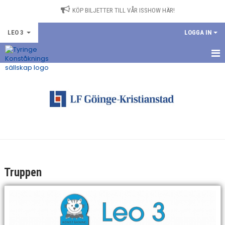
KÖP BILJETTER TILL VÅR ISSHOW HÄR!
LEO 3
LOGGA IN
HEM
NYHETER
KALENDER
TRUPPEN
BILDGALLERI
Truppen
DOKUMENT
KONTAKT