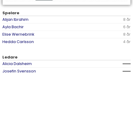
Spelare
Alijan Ibrahim
8 år
Ayla Bachir
6 år
Elise Wernebrink
8 år
Hedda Carlsson
4 år
Ledare
Alicia Dalsheim
Josefin Svensson